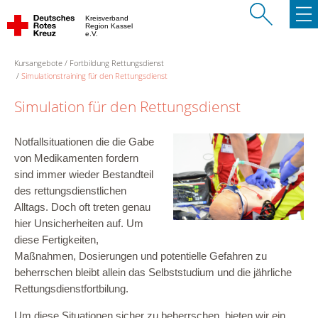
Kreisverband
Region Kassel
e.V.
Kursangebote
Fortbildung Rettungsdienst
Simulationstraining für den Rettungsdienst
Simulation für den Rettungsdienst
Notfallsituationen die die Gabe
von Medikamenten
fordern
sind immer wieder Bestandteil
des rettungsdienstlichen
Alltags.
Doch oft treten genau
hier Unsicherheiten auf.
Um
diese Fertigkeiten,
Maßnahmen, Dosierungen und potentielle Gefahren
zu
beherrschen bleibt allein das Selbststudium und die jährliche
Rettungsdienstfortbilung.
Um diese Situationen sicher zu beherrschen, bieten wir
ein