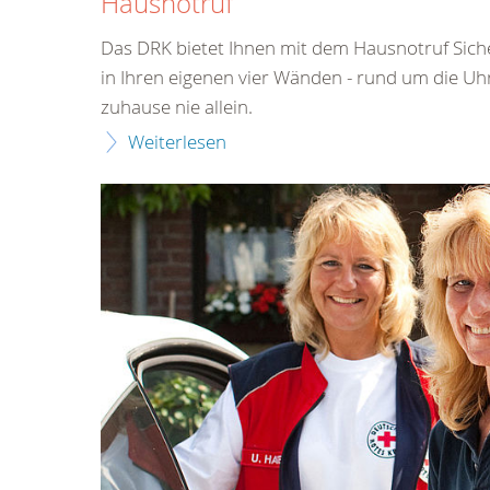
Hausnotruf
Das DRK bietet Ihnen mit dem Hausnotruf Sich
in Ihren eigenen vier Wänden - rund um die Uhr
zuhause nie allein.
Weiterlesen